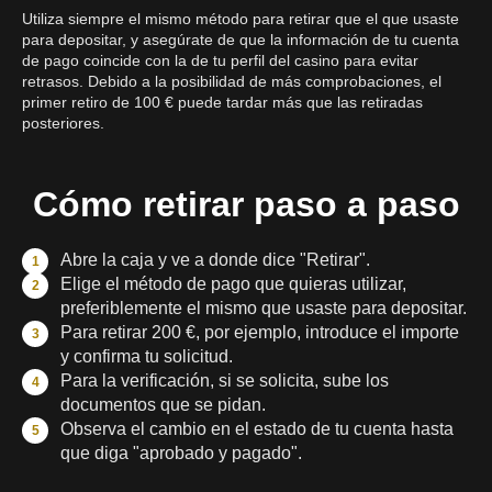
Utiliza siempre el mismo método para retirar que el que usaste
para depositar, y asegúrate de que la información de tu cuenta
de pago coincide con la de tu perfil del casino para evitar
retrasos. Debido a la posibilidad de más comprobaciones, el
primer retiro de 100 € puede tardar más que las retiradas
posteriores.
Cómo retirar paso a paso
Abre la caja y ve a donde dice "Retirar".
Elige el método de pago que quieras utilizar,
preferiblemente el mismo que usaste para depositar.
Para retirar 200 €, por ejemplo, introduce el importe
y confirma tu solicitud.
Para la verificación, si se solicita, sube los
documentos que se pidan.
Observa el cambio en el estado de tu cuenta hasta
que diga "aprobado y pagado".