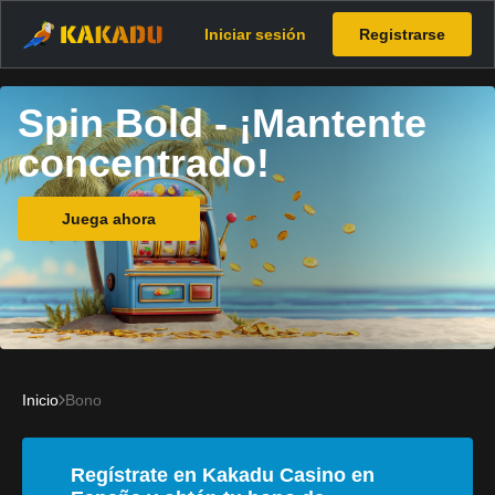
Iniciar sesión
Registrarse
Spin Bold - ¡Mantente
concentrado!
Juega ahora
Inicio
Bono
Regístrate en Kakadu Casino en