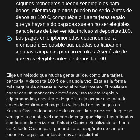
Algunos monederos pueden ser elegibles para
bonos, mientras que otros pueden no serlo. Antes de
depositar 100 €, compruébalo. Las tarjetas regalo
que ya hayan sido pagadas suelen no ser elegibles
para ofertas de bienvenida, incluso si depositas 100.
Los pagos en criptomonedas dependen de la
promoción. Es posible que puedas participar en
algunas campañas pero no en otras. Asegúrate de
que eres elegible antes de depositar 100.
Elige un método que mucha gente utilice, como una tarjeta
bancaria, y deposita 100 € de una sola vez. Esta es la forma
más segura de obtener el bono al primer intento. Si prefieres
pagar con un monedero electrónico, una tarjeta regalo o
criptomonedas, asegúrate de que la caja acepte ese método
antes de confirmar el pago. La velocidad de tus pagos en
Kakadu Casino depende de dos cosas: la rapidez con la que se
verifique tu cuenta y el método de pago que elijas. Las retiradas
son fáciles de realizar en Kakadu Casino. Si utilizaste un bono
de Kakadu Casino para ganar dinero, asegúrate de cumplir
todos los requisitos antes de enviar tu solicitud.