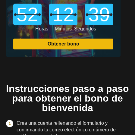
52
12
38
Horas
Minutos
Segundos
Obtener bono
Instrucciones paso a paso
para obtener el bono de
bienvenida
Crea una cuenta rellenando el formulario y
confirmando tu correo electrónico o número de