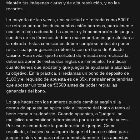
Mantén tus imágenes claras y de alta resolución, y no las
recortes.
La mayoría de las veces, una solicitud de retirada como 500 €
se retrasa porque los documentos están borrosos, parcialmente
ocultos o han caducado. La apuesta y la ponderación de juegos
son dos de los términos de bono más importantes que afectan a
la retirada. Estas condiciones deben cumplirse antes de poder
retirar cualquier ganancia obtenida con un bono de Kakadu
Casino. Para evitar que tu solicitud de retirada sea rechazada,
deberías aprender estas dos reglas de inmediato. Te indican
cuánto tienes que apostar y qué juegos te ayudarán a alcanzar
tu objetivo. En la práctica, si reclamas un bono de depósito de
€100 y el requisito de apuesta es de 35x, normalmente tendrías
que apostar un total de €3500 antes de poder retirar las
ganancias del bono.
Lo que hagas con los números puede cambiar según si la
norma de apuesta se aplica solo al importe del bono o tanto al
bono como a tu depósito. Cuando apuestas, o "juegas", se
multiplica una cantidad determinada por un número de veces.
Por eso es importante la ponderación de juegos. Como
resultado, el casino se asegura de que el bono se utilice para
juegos reales y no para retirar inmediatamente. Las apuestas