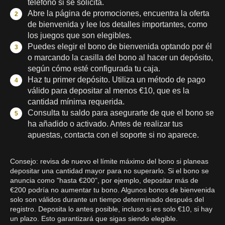
teléfono si se solicita.
Abre la página de promociones, encuentra la oferta
de bienvenida y lee los detalles importantes, como
los juegos que son elegibles.
Puedes elegir el bono de bienvenida optando por él
o marcando la casilla del bono al hacer un depósito,
según cómo esté configurada tu caja.
Haz tu primer depósito. Utiliza un método de pago
válido para depositar al menos €10, que es la
cantidad mínima requerida.
Consulta tu saldo para asegurarte de que el bono se
ha añadido o activado. Antes de realizar tus
apuestas, contacta con el soporte si no aparece.
Consejo: revisa de nuevo el límite máximo del bono si planeas
depositar una cantidad mayor para no superarlo. Si el bono se
anuncia como "hasta €200", por ejemplo, depositar más de
€200 podría no aumentar tu bono. Algunos bonos de bienvenida
solo son válidos durante un tiempo determinado después del
registro. Deposita lo antes posible, incluso si es solo €10, si hay
un plazo. Esto garantizará que sigas siendo elegible.