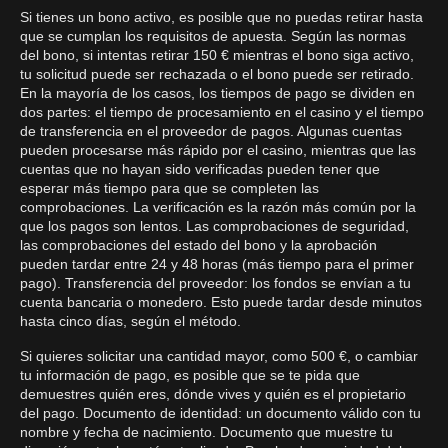
Si tienes un bono activo, es posible que no puedas retirar hasta
que se cumplan los requisitos de apuesta. Según las normas
del bono, si intentas retirar 150 € mientras el bono siga activo,
tu solicitud puede ser rechazada o el bono puede ser retirado.
En la mayoría de los casos, los tiempos de pago se dividen en
dos partes: el tiempo de procesamiento en el casino y el tiempo
de transferencia en el proveedor de pagos. Algunas cuentas
pueden procesarse más rápido por el casino, mientras que las
cuentas que no hayan sido verificadas pueden tener que
esperar más tiempo para que se completen las
comprobaciones. La verificación es la razón más común por la
que los pagos son lentos. Las comprobaciones de seguridad,
las comprobaciones del estado del bono y la aprobación
pueden tardar entre 24 y 48 horas (más tiempo para el primer
pago). Transferencia del proveedor: los fondos se envían a tu
cuenta bancaria o monedero. Esto puede tardar desde minutos
hasta cinco días, según el método.
Si quieres solicitar una cantidad mayor, como 500 €, o cambiar
tu información de pago, es posible que se te pida que
demuestres quién eres, dónde vives y quién es el propietario
del pago. Documento de identidad: un documento válido con tu
nombre y fecha de nacimiento. Documento que muestre tu