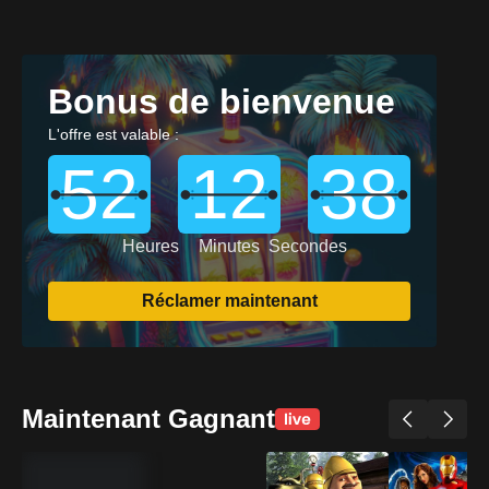
Bonus de bienvenue
L'offre est valable :
52
12
36
Heures
Minutes
Secondes
Réclamer maintenant
Maintenant Gagnant