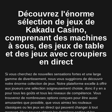
Découvrez l'énorme
sélection de jeux de
Kakadu Casino,
comprenant des machines
à sous, des jeux de table
et des jeux avec croupiers
en direct
Si vous cherchez de nouvelles sensations fortes et une large
gamme de divertissement, nous vous suggérons de découvrir
notre énorme collection de jeux. Notre plateforme excelle à offrir
aux joueurs une sélection soigneusement choisie, donc il y en a
pour tous les goûts et tous les niveaux de compétence. Vous
trouverez de nombreuses options conçues pour être aussi
amusantes que possible, que vous aimiez les rouleaux
classiques ou les jeux en direct qui peuvent changer à tout