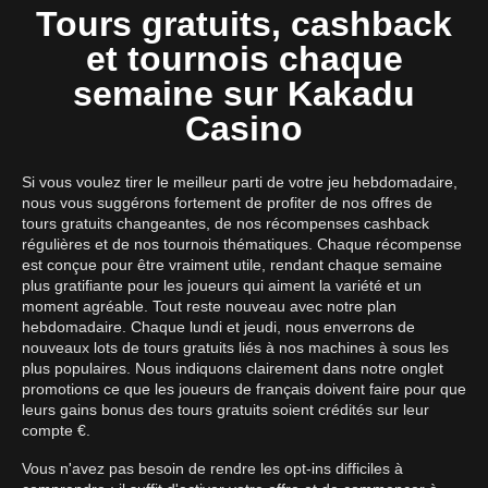
Tours gratuits, cashback
et tournois chaque
semaine sur Kakadu
Casino
Si vous voulez tirer le meilleur parti de votre jeu hebdomadaire,
nous vous suggérons fortement de profiter de nos offres de
tours gratuits changeantes, de nos récompenses cashback
régulières et de nos tournois thématiques. Chaque récompense
est conçue pour être vraiment utile, rendant chaque semaine
plus gratifiante pour les joueurs qui aiment la variété et un
moment agréable. Tout reste nouveau avec notre plan
hebdomadaire. Chaque lundi et jeudi, nous enverrons de
nouveaux lots de tours gratuits liés à nos machines à sous les
plus populaires. Nous indiquons clairement dans notre onglet
promotions ce que les joueurs de français doivent faire pour que
leurs gains bonus des tours gratuits soient crédités sur leur
compte €.
Vous n'avez pas besoin de rendre les opt-ins difficiles à