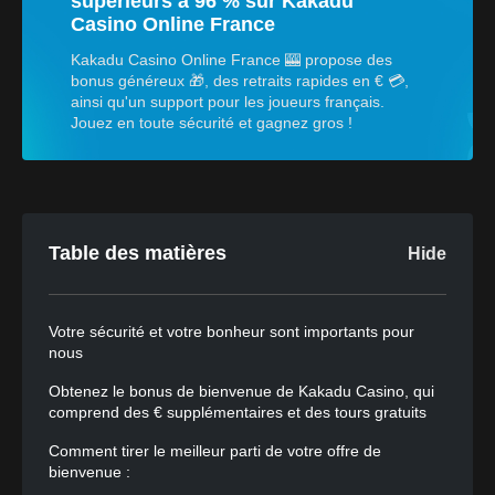
supérieurs à 96 % sur Kakadu
Casino Online France
Kakadu Casino Online France 🎰 propose des
bonus généreux 🎁, des retraits rapides en € 💳,
ainsi qu'un support pour les joueurs français.
Jouez en toute sécurité et gagnez gros !
Table des matières
Hide
Votre sécurité et votre bonheur sont importants pour
nous
Obtenez le bonus de bienvenue de Kakadu Casino, qui
comprend des € supplémentaires et des tours gratuits
Comment tirer le meilleur parti de votre offre de
bienvenue :