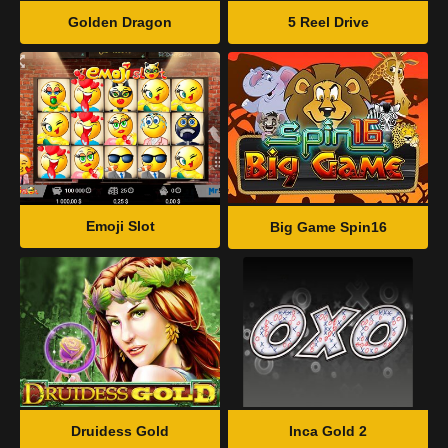
Golden Dragon
5 Reel Drive
Emoji Slot
Big Game Spin16
Inca Gold 2
Druidess Gold