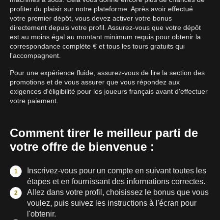
profiter du plaisir sur notre plateforme. Après avoir effectué
votre premier dépôt, vous devez activer votre bonus
directement depuis votre profil. Assurez-vous que votre dépôt
est au moins égal au montant minimum requis pour obtenir la
correspondance complète € et tous les tours gratuits qui
l'accompagnent.
Pour une expérience fluide, assurez-vous de lire la section des
promotions et de vous assurer que vous répondez aux
exigences d'éligibilité pour les joueurs français avant d'effectuer
votre paiement.
Comment tirer le meilleur parti de
votre offre de bienvenue :
Inscrivez-vous pour un compte en suivant toutes les
étapes et en fournissant des informations correctes.
Allez dans votre profil, choisissez le bonus que vous
voulez, puis suivez les instructions à l'écran pour
l'obtenir.