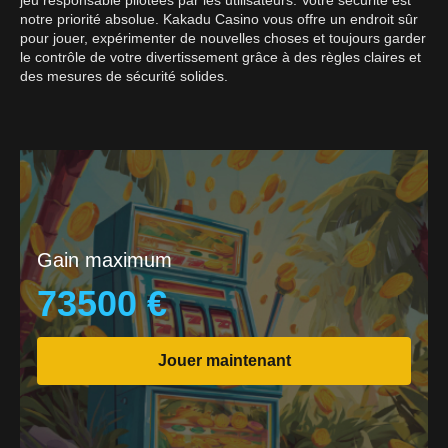
jeu responsable pilotées par les utilisateurs. Votre sécurité est
notre priorité absolue. Kakadu Casino vous offre un endroit sûr
pour jouer, expérimenter de nouvelles choses et toujours garder
le contrôle de votre divertissement grâce à des règles claires et
des mesures de sécurité solides.
Gain maximum
73500 €
Jouer maintenant