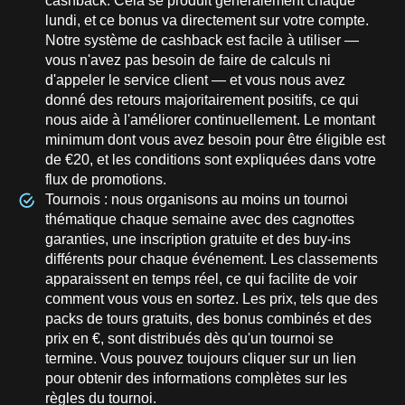
cashback. Cela se produit généralement chaque
lundi, et ce bonus va directement sur votre compte.
Notre système de cashback est facile à utiliser —
vous n'avez pas besoin de faire de calculs ni
d'appeler le service client — et vous nous avez
donné des retours majoritairement positifs, ce qui
nous aide à l'améliorer continuellement. Le montant
minimum dont vous avez besoin pour être éligible est
de €20, et les conditions sont expliquées dans votre
flux de promotions.
Tournois : nous organisons au moins un tournoi
thématique chaque semaine avec des cagnottes
garanties, une inscription gratuite et des buy-ins
différents pour chaque événement. Les classements
apparaissent en temps réel, ce qui facilite de voir
comment vous vous en sortez. Les prix, tels que des
packs de tours gratuits, des bonus combinés et des
prix en €, sont distribués dès qu'un tournoi se
termine. Vous pouvez toujours cliquer sur un lien
pour obtenir des informations complètes sur les
règles du tournoi.