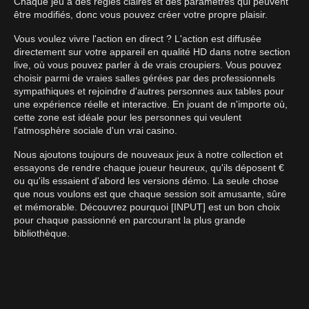
Chaque jeu a des règles claires et des paramètres qui peuvent
être modifiés, donc vous pouvez créer votre propre plaisir.
Vous voulez vivre l'action en direct ? L'action est diffusée
directement sur votre appareil en qualité HD dans notre section
live, où vous pouvez parler à de vrais croupiers. Vous pouvez
choisir parmi de vraies salles gérées par des professionnels
sympathiques et rejoindre d'autres personnes aux tables pour
une expérience réelle et interactive. En jouant de n'importe où,
cette zone est idéale pour les personnes qui veulent
l'atmosphère sociale d'un vrai casino.
Nous ajoutons toujours de nouveaux jeux à notre collection et
essayons de rendre chaque joueur heureux, qu'ils déposent €
ou qu'ils essaient d'abord les versions démo. La seule chose
que nous voulons est que chaque session soit amusante, sûre
et mémorable. Découvrez pourquoi [INPUT] est un bon choix
pour chaque passionné en parcourant la plus grande
bibliothèque.