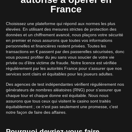
France
Choisissez une plateforme qui répond aux normes les plus
élevées. En utilisant des mesures strictes de protection des
données et un chiffrement avancé, nous plaçons votre sécurité
en premier et nous assurons que toutes vos informations
personnelles et financières restent privées. Toutes les
transactions en € passent par des passerelles sécurisées, donc
vous pouvez profiter du jeu sans vous soucier de votre vie
privée ou d'être victime de fraude. Notre licence est vérifiée
régulièrement par les autorités France pour s'assurer que nos
services sont clairs et équitables pour les joueurs adultes.
Des agences de test indépendantes vérifient régulièrement nos
générateurs de nombres aléatoires (RNG) pour s'assurer que
chaque tour et chaque donne est équitable. Nous nous
assurons que tous ceux qui visitent le casino sont traités
équitablement ; ce n'est pas seulement une promesse, c'est
notre façon de faire des affaires.
Pourquoi devriez-vous faire