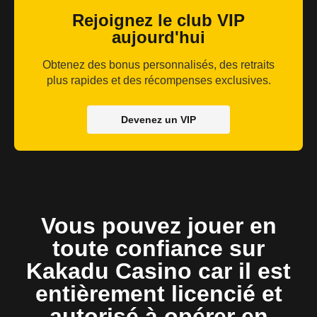
Rejoignez le club VIP
aujourd'hui
Obtenez des bonus personnalisés, des retraits
plus rapides et des récompenses exclusives.
Devenez un VIP
Vous pouvez jouer en
toute confiance sur
Kakadu Casino car il est
entièrement licencié et
autorisé à opérer en