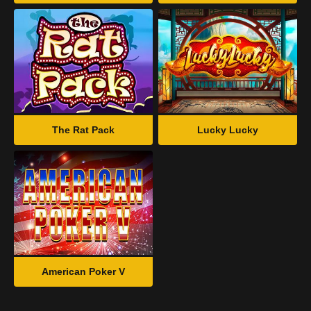
The Rat Pack
Lucky Lucky
American Poker V