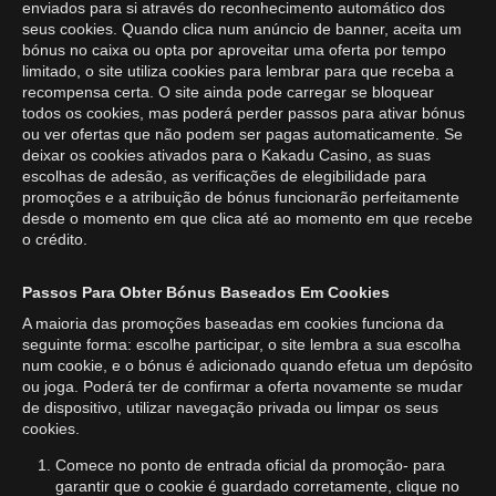
enviados para si através do reconhecimento automático dos
seus cookies. Quando clica num anúncio de banner, aceita um
bónus no caixa ou opta por aproveitar uma oferta por tempo
limitado, o site utiliza cookies para lembrar para que receba a
recompensa certa. O site ainda pode carregar se bloquear
todos os cookies, mas poderá perder passos para ativar bónus
ou ver ofertas que não podem ser pagas automaticamente. Se
deixar os cookies ativados para o Kakadu Casino, as suas
escolhas de adesão, as verificações de elegibilidade para
promoções e a atribuição de bónus funcionarão perfeitamente
desde o momento em que clica até ao momento em que recebe
o crédito.
Passos Para Obter Bónus Baseados Em Cookies
A maioria das promoções baseadas em cookies funciona da
seguinte forma: escolhe participar, o site lembra a sua escolha
num cookie, e o bónus é adicionado quando efetua um depósito
ou joga. Poderá ter de confirmar a oferta novamente se mudar
de dispositivo, utilizar navegação privada ou limpar os seus
cookies.
Comece no ponto de entrada oficial da promoção- para
garantir que o cookie é guardado corretamente, clique no