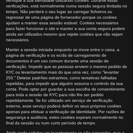
verifique a sua identidade utilizando cookies. Durante estas
verificações, está normalmente numa sessão segura limitada no
tempo. Não perderá o seu lugar ao carregar ficheiros ou
regressar de uma página de fornecedor porque os cookies
ajudam a manter essa sessão estável. Cookies necessários
para fazer funcionar o site e manter a sua conta segura podem
ainda ser utilizados mesmo que rejeite cookies que não sejam
necessários.
Manter a sessão iniciada enquanto se move entre o caixa, a
página de verificação e os ecrãs de carregamento de
documentos é um uso comum durante uma sessão de
verificação. Impedir que as pessoas enviem o mesmo pedido de
KYC ou levantamento mais do que uma vez, como "levantar
250." Detetar padrões estranhos, como tentativas falhadas
repetidas, para impedir que alguém assuma o controlo da sua
conta. Pode optar por guardar a sua escolha de consentimento
para toda a sessão de KYC para não lhe ser pedido
repetidamente. Se for utilizado um serviço de verificação
externo, esse serviço poderá definir os seus próprios cookies
apenas para efetuar a verificação de identidade. Por razões de
segurança e auditoria, estes cookies expiram normalmente no
final da sessão ou num curto período de tempo.
Ainda pode solicitar um levantamento se não concordar, mas o