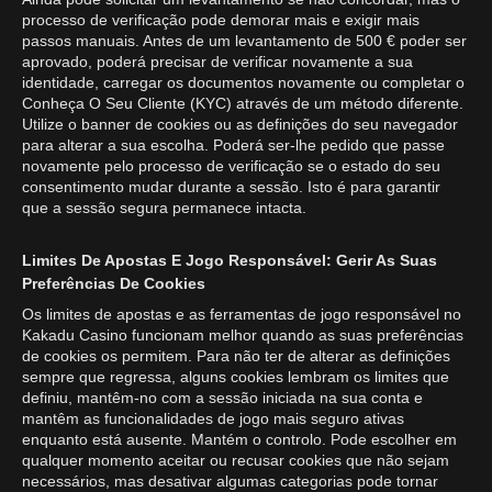
processo de verificação pode demorar mais e exigir mais
passos manuais. Antes de um levantamento de 500 € poder ser
aprovado, poderá precisar de verificar novamente a sua
identidade, carregar os documentos novamente ou completar o
Conheça O Seu Cliente (KYC) através de um método diferente.
Utilize o banner de cookies ou as definições do seu navegador
para alterar a sua escolha. Poderá ser-lhe pedido que passe
novamente pelo processo de verificação se o estado do seu
consentimento mudar durante a sessão. Isto é para garantir
que a sessão segura permanece intacta.
Limites De Apostas E Jogo Responsável: Gerir As Suas
Preferências De Cookies
Os limites de apostas e as ferramentas de jogo responsável no
Kakadu Casino funcionam melhor quando as suas preferências
de cookies os permitem. Para não ter de alterar as definições
sempre que regressa, alguns cookies lembram os limites que
definiu, mantêm-no com a sessão iniciada na sua conta e
mantêm as funcionalidades de jogo mais seguro ativas
enquanto está ausente. Mantém o controlo. Pode escolher em
qualquer momento aceitar ou recusar cookies que não sejam
necessários, mas desativar algumas categorias pode tornar