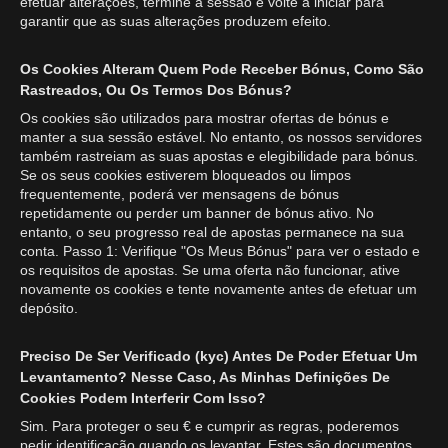
efetuar alterações, termine a sessão e volte a iniciar para
garantir que as suas alterações produzem efeito.
Os Cookies Alteram Quem Pode Receber Bónus, Como São
Rastreados, Ou Os Termos Dos Bónus?
Os cookies são utilizados para mostrar ofertas de bónus e
manter a sua sessão estável. No entanto, os nossos servidores
também rastreiam as suas apostas e elegibilidade para bónus.
Se os seus cookies estiverem bloqueados ou limpos
frequentemente, poderá ver mensagens de bónus
repetidamente ou perder um banner de bónus ativo. No
entanto, o seu progresso real de apostas permanece na sua
conta. Passo 1: Verifique "Os Meus Bónus" para ver o estado e
os requisitos de apostas. Se uma oferta não funcionar, ative
novamente os cookies e tente novamente antes de efetuar um
depósito.
Preciso De Ser Verificado (kyc) Antes De Poder Efetuar Um
Levantamento? Nesse Caso, As Minhas Definições De
Cookies Podem Interferir Com Isso?
Sim. Para proteger o seu € e cumprir as regras, poderemos
pedir identificação quando os levantar. Estes são documentos