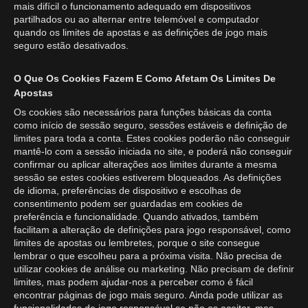
mais difícil o funcionamento adequado em dispositivos
partilhados ou ao alternar entre telemóvel e computador
quando os limites de apostas e as definições de jogo mais
seguro estão desativados.
O Que Os Cookies Fazem E Como Afetam Os Limites De
Apostas
Os cookies são necessários para funções básicas da conta
como início de sessão seguro, sessões estáveis e definição de
limites para toda a conta. Estes cookies poderão não conseguir
mantê-lo com a sessão iniciada no site, e poderá não conseguir
confirmar ou aplicar alterações aos limites durante a mesma
sessão se estes cookies estiverem bloqueados. As definições
de idioma, preferências de dispositivo e escolhas de
consentimento podem ser guardadas em cookies de
preferência e funcionalidade. Quando ativados, também
facilitam a alteração de definições para jogo responsável, como
limites de apostas ou lembretes, porque o site consegue
lembrar o que escolheu para a próxima visita. Não precisa de
utilizar cookies de análise ou marketing. Não precisam de definir
limites, mas podem ajudar-nos a perceber como é fácil
encontrar páginas de jogo mais seguro. Ainda pode utilizar as