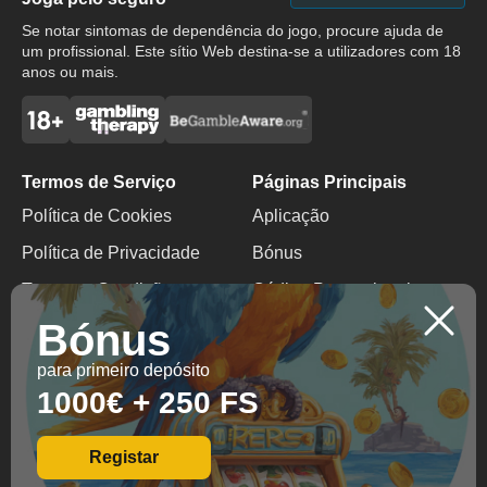
Se notar sintomas de dependência do jogo, procure ajuda de
um profissional. Este sítio Web destina-se a utilizadores com 18
anos ou mais.
Termos de Serviço
Páginas Principais
Política de Cookies
Aplicação
Política de Privacidade
Bónus
Termos e Condições
Código Promocional
Bónus
Jogo Responsável
Bónus Sem Depósito
para primeiro depósito
Contactos
1000€ + 250 FS
+356 77460317
info@kakadu-casinos.org
Registar
© 2026 All Rights