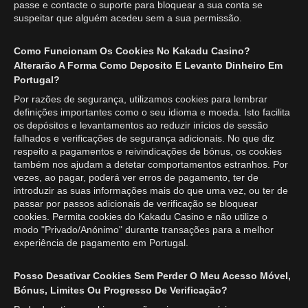
passe e contacte o suporte para bloquear a sua conta se
suspeitar que alguém acedeu sem a sua permissão.
Como Funcionam Os Cookies No Kakadu Casino?
Alterarão A Forma Como Deposito E Levanto Dinheiro Em
Portugal?
Por razões de segurança, utilizamos cookies para lembrar
definições importantes como o seu idioma e moeda. Isto facilita
os depósitos e levantamentos ao reduzir inícios de sessão
falhados e verificações de segurança adicionais. No que diz
respeito a pagamentos e reivindicações de bónus, os cookies
também nos ajudam a detetar comportamentos estranhos. Por
vezes, ao pagar, poderá ver erros de pagamento, ter de
introduzir as suas informações mais do que uma vez, ou ter de
passar por passos adicionais de verificação se bloquear
cookies. Permita cookies do Kakadu Casino e não utilize o
modo "Privado/Anónimo" durante transações para a melhor
experiência de pagamento em Portugal.
Posso Desativar Cookies Sem Perder O Meu Acesso Móvel,
Bónus, Limites Ou Progresso De Verificação?