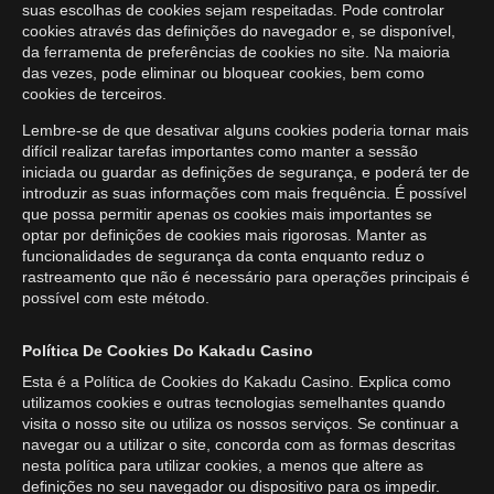
suas escolhas de cookies sejam respeitadas. Pode controlar
cookies através das definições do navegador e, se disponível,
da ferramenta de preferências de cookies no site. Na maioria
das vezes, pode eliminar ou bloquear cookies, bem como
cookies de terceiros.
Lembre-se de que desativar alguns cookies poderia tornar mais
difícil realizar tarefas importantes como manter a sessão
iniciada ou guardar as definições de segurança, e poderá ter de
introduzir as suas informações com mais frequência. É possível
que possa permitir apenas os cookies mais importantes se
optar por definições de cookies mais rigorosas. Manter as
funcionalidades de segurança da conta enquanto reduz o
rastreamento que não é necessário para operações principais é
possível com este método.
Política De Cookies Do Kakadu Casino
Esta é a Política de Cookies do Kakadu Casino. Explica como
utilizamos cookies e outras tecnologias semelhantes quando
visita o nosso site ou utiliza os nossos serviços. Se continuar a
navegar ou a utilizar o site, concorda com as formas descritas
nesta política para utilizar cookies, a menos que altere as
definições no seu navegador ou dispositivo para os impedir.