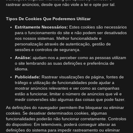
rastrear anúncios, desde que não viole a lei e opte por tal.
Tipos De Cookies Que Poderemos Utilizar
Estritamente Necessários:
Estes cookies são necessários
para o funcionamento do site e não podem ser desativados
nos nossos sistemas. Melhor funcionalidade e
personalização através de autenticação, gestão de
sessões e controlos de segurança.
Análise:
ajudam-nos a perceber como as pessoas utilizam
o site lembrando as suas definições e preferência de
idioma.
Publicidade:
Rastrear visualizações de página, fontes de
tráfego e utilização de funcionalidades pode ajudar a
mostrar anúncios relevantes e ver como as campanhas
estão a funcionar, limitar o número de anúncios que vê e
medir conversões são algumas das coisas que pode fazer.
As definições do navegador permitem-lhe bloquear ou eliminar
cookies. Se desativar determinados cookies, algumas
funcionalidades poderão não funcionar corretamente. Controlos
do dispositivo: Em telemóveis, poderá conseguir alterar as
definições do sistema para impedir rastreamento ou eliminar