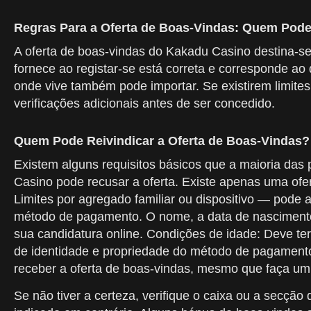
Regras Para a Oferta de Boas-Vindas: Quem Pode
A oferta de boas-vindas do Kakadu Casino destina-se 
fornece ao registar-se está correta e corresponde ao 
onde vive também pode importar. Se existirem limite
verificações adicionais antes de ser concedido.
Quem Pode Reivindicar a Oferta de Boas-Vindas?
Existem alguns requisitos básicos que a maioria das
Casino pode recusar a oferta. Existe apenas uma ofer
Limites por agregado familiar ou dispositivo — pode 
método de pagamento. O nome, a data de nascimento
sua candidatura online. Condições de idade: Deve ter 
de identidade e propriedade do método de pagamento
receber a oferta de boas-vindas, mesmo que faça um
Se não tiver a certeza, verifique o caixa ou a secç