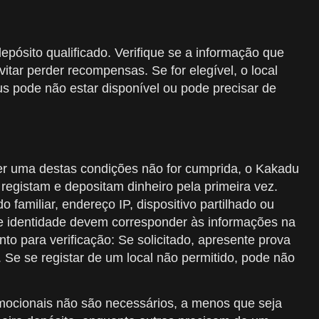
epósito qualificado. Verifique se a informação que
itar perder recompensas. Se for elegível, o local
s pode não estar disponível ou pode precisar de
uer uma destas condições não for cumprida, o Kakadu
registam e depositam dinheiro pela primeira vez.
familiar, endereço IP, dispositivo partilhado ou
 identidade devem corresponder às informações na
to para verificação: Se solicitado, apresente prova
Se se registar de um local não permitido, pode não
omocionais não são necessários, a menos que seja