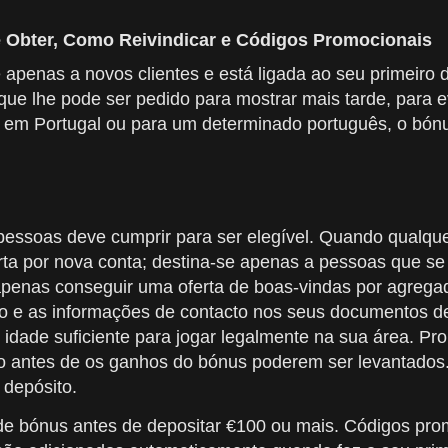
 Obter, Como Reivindicar e Códigos Promocionais
apenas a novos clientes e está ligada ao seu primeiro d
que lhe pode ser pedido para mostrar mais tarde, para ev
s em Portugal ou para um determinado português, o bónu
 pessoas deve cumprir para ser elegível. Quando qualq
ta por nova conta; destina-se apenas a pessoas que se 
apenas conseguir uma oferta de boas-vindas por agregado 
 e as informações de contacto nos seus documentos de
idade suficiente para jogar legalmente na sua área. Pron
 antes de os ganhos do bónus poderem ser levantados. 
 depósito.
ão de bónus antes de depositar €100 ou mais. Códigos pr