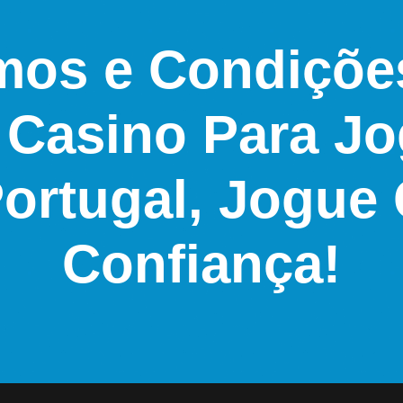
mos e Condiçõe
Casino Para J
Portugal, Jogue
Confiança!