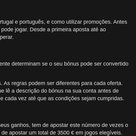
ugal e português, e como utilizar promoções. Antes
o pode jogar. Desde a primeira aposta até ao
perar.
mente determinam se o seu bónus pode ser convertido
. As regras podem ser diferentes para cada oferta.
ue lê a descrição do bónus na sua conta antes de
 de cada vez até que as condições sejam cumpridas.
s seus ganhos, tem de apostar este número de vezes o
 de apostar um total de 3500 € em jogos elegíveis.