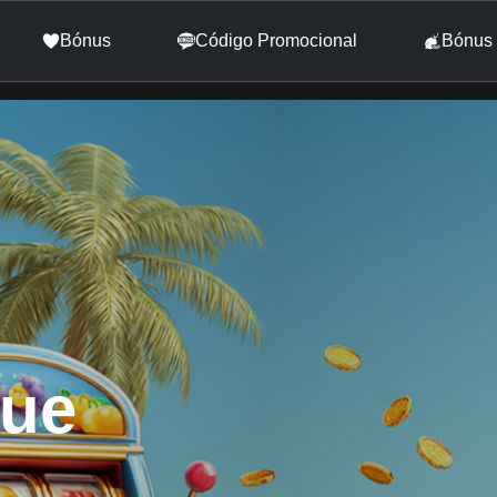
Bónus
Código Promocional
Bónus
que