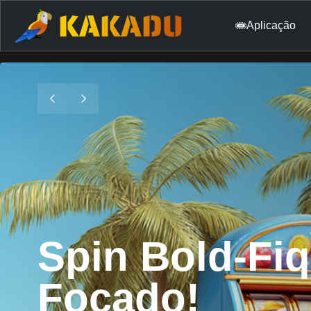
Aplicação
Spin Bold-Fi
Focado!